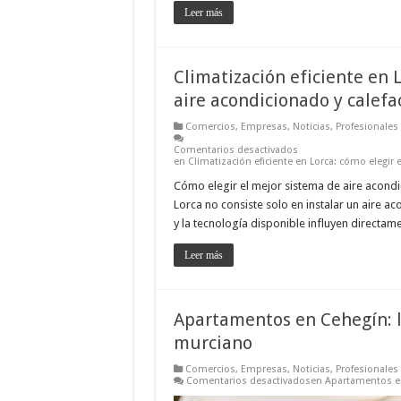
Leer más
Climatización eficiente en 
aire acondicionado y calefa
Comercios
,
Empresas
,
Noticias
,
Profesionales
Comentarios desactivados
en Climatización eficiente en Lorca: cómo elegir 
Cómo elegir el mejor sistema de aire acondic
Lorca no consiste solo en instalar un aire ac
y la tecnología disponible influyen directamen
Leer más
Apartamentos en Cehegín: l
murciano
Comercios
,
Empresas
,
Noticias
,
Profesionales
Comentarios desactivados
en Apartamentos en