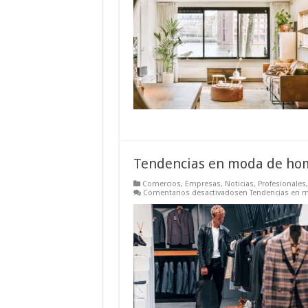
Tendencias en moda de ho
Comercios
,
Empresas
,
Noticias
,
Profesionales
Comentarios desactivados
en Tendencias en 