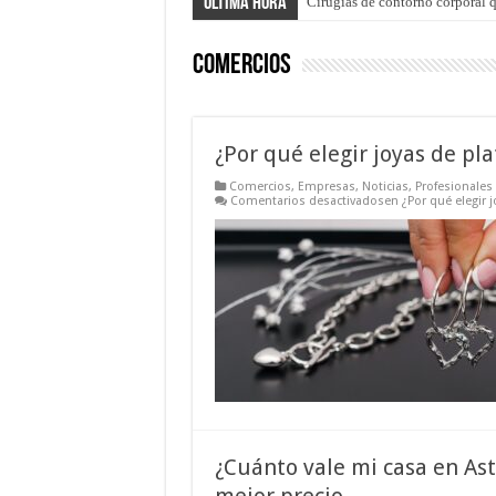
Última hora
Cirugías de contorno corporal q
Comercios
¿Por qué elegir joyas de pla
Comercios
,
Empresas
,
Noticias
,
Profesionales
Comentarios desactivados
en ¿Por qué elegir j
¿Cuánto vale mi casa en Ast