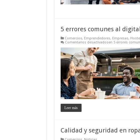
5 errores comunes al digita
Comercios
,
Emprendedores
,
Empresas
,
Hostel
Comentarios desactivados
en 5 errores comune
Leer más
Calidad y seguridad en ropa
Comercios
,
Noticias