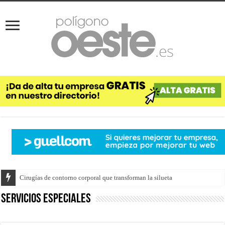
Cirugías de contorno corporal que transforman la silueta
Servicios Especiales