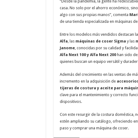
“Desde la pandemia, la gente ha redescubiert
casa. No solo por el ahorro económico, sino 
algo con sus propias manos”, comenta
Mar
de una tienda especializada en máquinas de
Entre los modelos más vendidos destacan l
Alfa
, las
máquinas de coser Sigma
y las
m
Janome
, conocidas por su calidad y facilida
Alfa Next 100 y Alfa Next 200
han sido de
quienes buscan un equipo versátil y durader
Además del crecimiento en las ventas de máq
incremento en la adquisición de
accesorio
tijeras de costura y aceite para máqui
clave para el mantenimiento y correcto fun
dispositivos.
Con este resurgir de la costura doméstica, 
estén ampliando su catálogo, ofreciendo env
paso y comprar una máquina de coser.