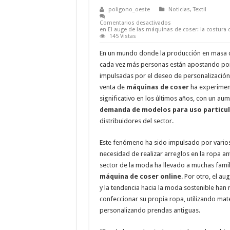
poligono_oeste
Noticias
,
Textil
Comentarios desactivados
en El auge de las máquinas de coser: la costura
145 Vistas
En un mundo donde la producción en masa dom
cada vez más personas están apostando po
impulsadas por el deseo de personalización,
venta de
máquinas de coser
ha experimen
significativo en los últimos años, con un au
demanda de modelos para uso particul
distribuidores del sector.
Este fenómeno ha sido impulsado por varios 
necesidad de realizar arreglos en la ropa an
sector de la moda ha llevado a muchas famili
máquina de coser online
. Por otro, el au
y la tendencia hacia la moda sostenible ha
confeccionar su propia ropa, utilizando mate
personalizando prendas antiguas.