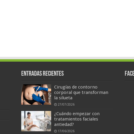
Entradas recientes
Fac
Cirugías de contorno
corporal que transforman
la silueta
27/07/2026
¿Cuándo empezar con
tratamientos faciales
antiedad?
17/06/2026