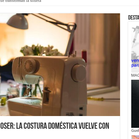
ue transforman la silueta
Dest
MAQ
coser: la costura doméstica vuelve con
Guel