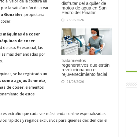
o el valor de la costura en
disfrutar del alquiler de
motos de agua en San
por la satisfacción de crear
Pedro del Pinatar
ía González
, propietaria
26/05/2026
 coser.
as
máquinas de coser
áquinas de coser
d de uso. En especial, las
 las más demandadas por
tratamientos
o.
regenerativos que están
revolucionando el
uinas, se ha registrado un
rejuvenecimiento facial
s como agujas Schmetz,
21/05/2026
nas de coser
, elementos
cionamiento de estos
no es extraño que cada vez más tiendas online especializadas
íos rápidos y regalos exclusivos para quienes deciden dar el