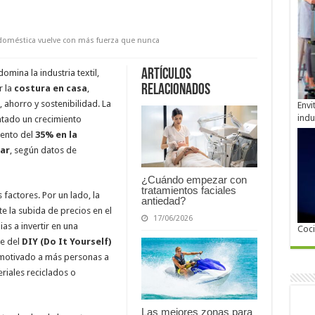
 doméstica vuelve con más fuerza que nunca
Artículos
ina la industria textil,
relacionados
r la
costura en casa
,
 ahorro y sostenibilidad. La
Envi
indu
tado un crecimiento
mento del
35% en la
ar
, según datos de
¿Cuándo empezar con
tratamientos faciales
factores. Por un lado, la
antiedad?
te la subida de precios en el
17/06/2026
as a invertir en una
Coc
ge del
DIY (Do It Yourself)
n motivado a más personas a
riales reciclados o
Las mejores zonas para