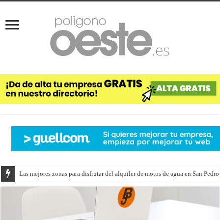
Las mejores zonas para disfrutar del alquiler de motos de agua en San Pedro